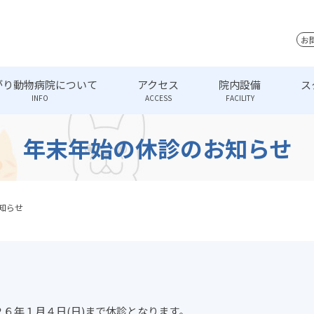
お
がり動物病院について
アクセス
院内設備
ス
INFO
ACCESS
FACILITY
年末年始の休診のお知らせ
知らせ
２６年１月４日(日)まで休診となります。